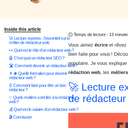
Inside this article
⏲
Temps de lecture : 13 minute
🚀 Lecture express : l’essentiel sur le
métier de rédacteur web
Vous aimez
écrire
et rêvez
👀 Quel est le rôle d’un rédacteur web ?
bien faite pour vous ! Déco
🤖 C’est quoi un rédacteur SEO ?
populaire. Je vous explique
🛣 Comment devenir un rédacteur web ?
rédaction web
, les
métier
👨‍🎓 Quelle formation pour devenir
rédacteur web ?
🚀 Lecture ex
✌ Comment faire pour être un bon
rédacteur ?
de rédacteur
✨ Quels métiers sont liés à la rédaction
web ?
💰 Quel est le salaire d’un rédacteur web ?
🎬 Conclusion