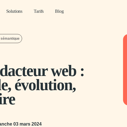
Solutions
Tarifs
Blog
 sémantique
édacteur web :
e, évolution,
ire
anche 03 mars 2024