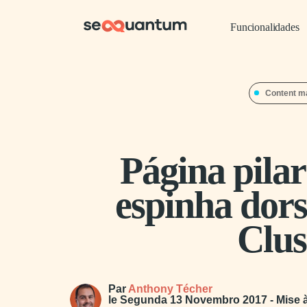
Funcionalidades
Content m
Página pila
espinha dors
Clus
Par
Anthony Técher
le
Segunda 13 Novembro 2017
- Mise 