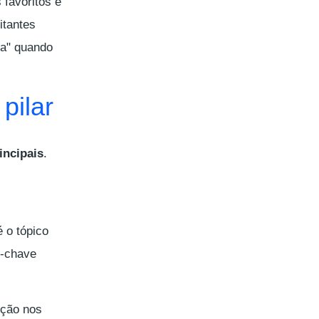
 favoritos e
itantes
da" quando
pilar
incipais
.
é o tópico
s-chave
ição nos