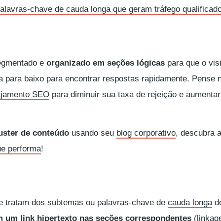
alavras-chave de cauda longa que geram tráfego qualificad
segmentado e
organizado em seções lógicas
para que o vis
ma para baixo para encontrar respostas rapidamente. Pense 
gajamento SEO
para diminuir sua taxa de rejeição e aumenta
uster de conteúdo
usando seu
blog corporativo
, descubra 
ue performa
!
ue tratam dos subtemas ou palavras-chave de
cauda longa
de
m um link hipertexto nas seções correspondentes
(
linkag