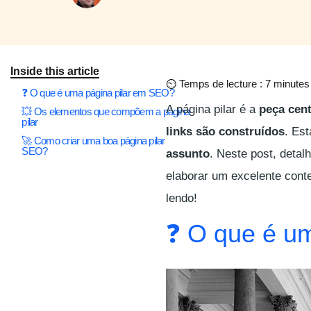
Inside this article
⏲
Temps de lecture : 7 minutes
❓ O que é uma página pilar em SEO?
A página pilar é a
peça cent
💥 Os elementos que compõem a página
pilar
links são construídos
. Es
🚀 Como criar uma boa página pilar
SEO?
assunto
. Neste post, detal
elaborar um excelente conte
lendo!
❓ O que é u