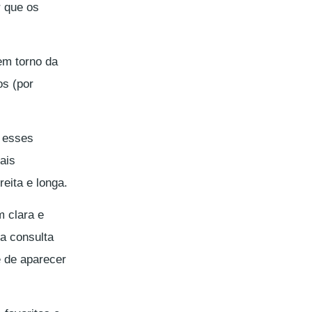
r que os
 em torno da
os (por
a esses
ais
eita e longa.
m clara e
a consulta
e de aparecer