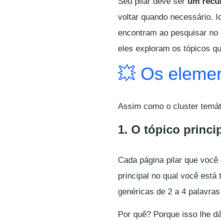
Seu pilar deve ser
um recu
voltar quando necessário. I
encontram ao pesquisar no 
eles exploram os tópicos q
💥 Os eleme
Assim como o cluster temát
1. O tópico princi
Cada página pilar que você
principal no qual você está
genéricas de 2 a 4 palavra
Por quê? Porque isso lhe d