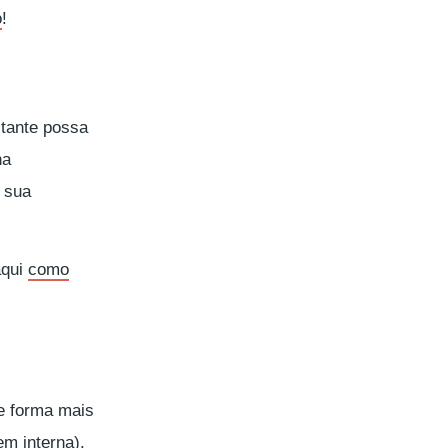
o
!
itante possa
na
r sua
aqui
como
 forma mais
em interna
).