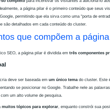
rso completo
para incentivar os visitantes a adicioná-lo aos
dealmente, a página pilar é o primeiro conteúdo que seus vis
Google, permitindo que ela sirva como uma "porta de entra
ue são detalhados em cada conteúdo do cluster.
ntos que compõem a página 
ico SEO, a página pilar é dividida em
três componentes pr
pal
 cria deve ser baseada em
um único tema
do cluster. Este 
 tentando se posicionar no Google. Trabalhe nele as palavra
s com um alto volume de pesquisa.
á
muitos tópicos para explorar
, enquanto constrói sua pos