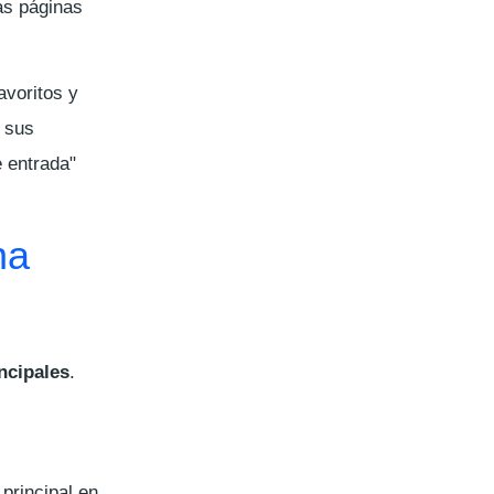
as páginas
avoritos y
e sus
e entrada"
na
ncipales
.
 principal en