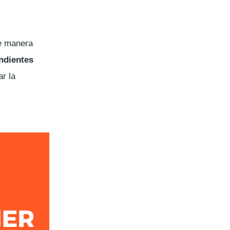
 manera
ndientes
r la
.