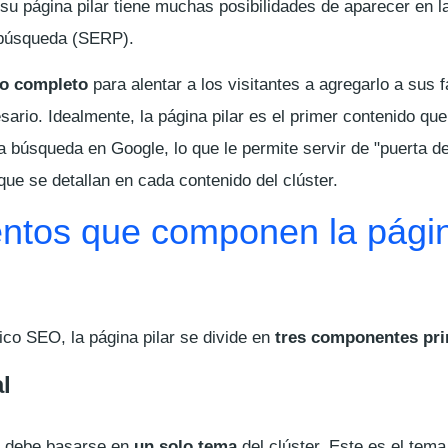
 su página pilar tiene muchas posibilidades de aparecer en l
 búsqueda (SERP).
so completo
para alentar a los visitantes a agregarlo a sus f
sario. Idealmente, la página pilar es el primer contenido qu
a búsqueda en Google, lo que le permite servir de "puerta d
ue se detallan en cada contenido del clúster.
entos que componen la pági
tico SEO, la página pilar se divide en
tres componentes pri
l
s debe basarse en
un solo tema
del clúster. Este es el tema