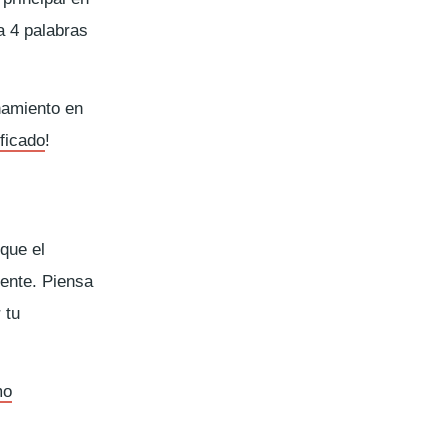
a 4 palabras
namiento en
ificado
!
que el
mente. Piensa
 tu
mo