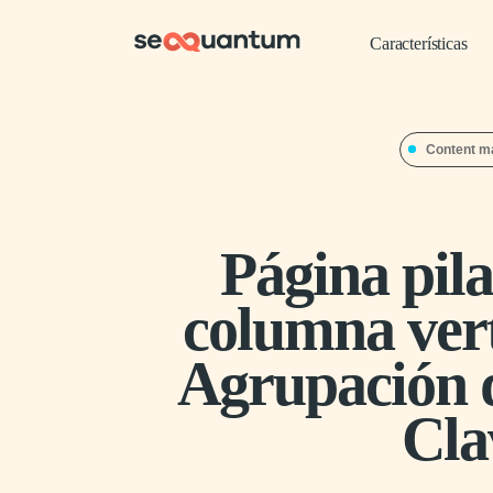
Características
Content m
Página pil
columna vert
Agrupación 
Cla