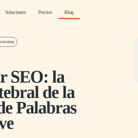
Soluciones
Precios
Blog
arketing
ar SEO: la
ebral de la
de Palabras
ve