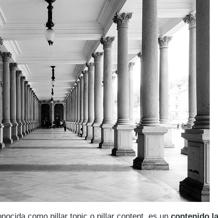
conocida como
pillar topic
o
pillar content
, es un
contenido l