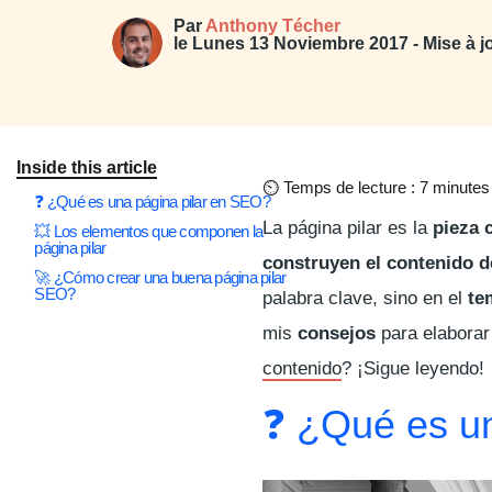
Par
Anthony Técher
le
Lunes 13 Noviembre 2017
- Mise à 
Inside this article
⏲
Temps de lecture : 7 minutes
❓ ¿Qué es una página pilar en SEO?
La página pilar es la
pieza 
💥 Los elementos que componen la
página pilar
construyen el contenido de
🚀 ¿Cómo crear una buena página pilar
SEO?
palabra clave, sino en el
te
mis
consejos
para elaborar 
contenido
? ¡Sigue leyendo!
❓ ¿Qué es un