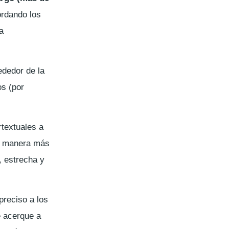
ordando los
a
rededor de la
os (por
rtextuales a
de manera más
, estrecha y
preciso a los
e acerque a