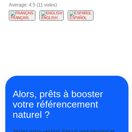
Average:
4.5
(
11
votes)
FRANÇAIS
ENGLISH
ESPAÑOL
Alors, prêts à booster
votre référencement
naturel ?
Testez notre version d'essai gratuitement et