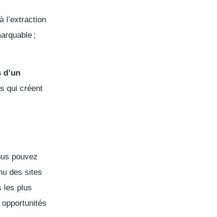
à l’extraction
marquable ;
s d’un
s qui créent
ous pouvez
nu des sites
s les plus
 opportunités