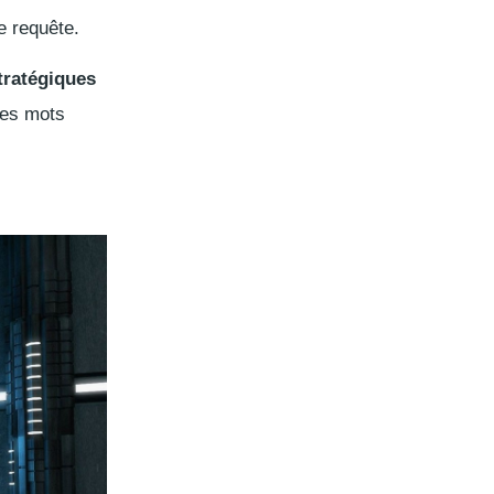
e requête.
tratégiques
ces mots