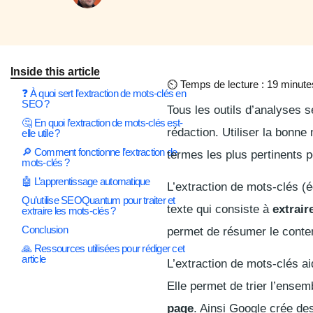
Inside this article
⏲
Temps de lecture : 19 minute
❓ À quoi sert l’extraction de mots-clés en
SEO ?
Tous les outils d’analyses 
🤔 En quoi l’extraction de mots-clés est-
rédaction. Utiliser la bonne
elle utile ?
🔎 Comment fonctionne l’extraction de
termes les plus pertinents 
mots-clés ?
🤖 L’apprentissage automatique
L’extraction de mots-clés (
Qu’utilise SEOQuantum pour traiter et
texte qui consiste à
extrair
extraire les mots-clés ?
Conclusion
permet de résumer le contenu
🙏 Ressources utilisées pour rédiger cet
article
L’extraction de mots-clés a
Elle permet de trier l’ense
page
. Ainsi Google crée de