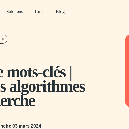
Solutions
Tarifs
Blog
SEO
 mots-clés |
s algorithmes
herche
nche 03 mars 2024