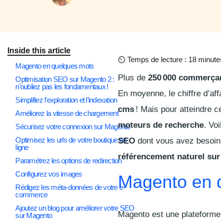
Inside this article
⏲
Temps de lecture : 18 minute
Magento en quelques mots
Plus de
250 000 commerça
Optimisation SEO sur Magento 2 :
n’oubliez pas les fondamentaux !
En moyenne, le chiffre d’af
Simplifiez l’exploration et l’indexation
cms
! Mais pour atteindre ce
Améliorez la vitesse de chargement
moteurs de recherche
. Vo
Sécurisez votre connexion sur Magento
Optimisez les urls de votre boutique en
SEO
dont vous avez besoin
ligne
référencement naturel su
Paramétrez les options de redirection
Configurez vos images
Magento en 
Rédigez les méta-données de votre e-
commerce
Ajoutez un blog pour améliorer votre SEO
Magento est une plateforme 
sur Magento