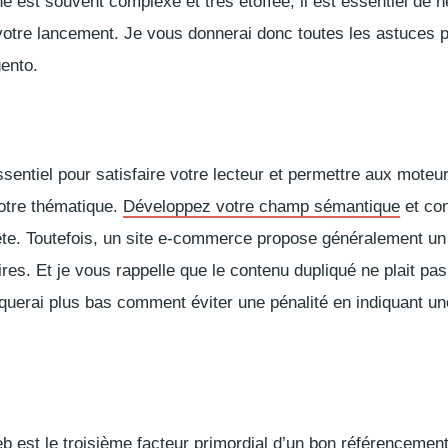
 est souvent complexe et très étoffée, il est essentiel de 
otre lancement. Je vous donnerai donc toutes les astuces 
gento.
sentiel pour satisfaire votre lecteur et permettre aux moteu
otre thématique.
Développez votre champ sémantique
et co
uête. Toutefois, un site e-commerce propose généralement u
ires. Et je vous rappelle que le contenu dupliqué ne plait pas
iquerai plus bas comment éviter une pénalité en indiquant un
eb est le troisième facteur primordial d’un bon référencemen