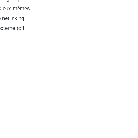
tes eux-mêmes
e
netlinking
xterne (
off