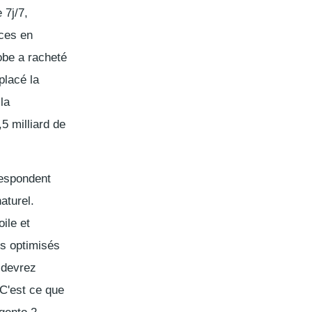
 7j/7,
ces en
obe a racheté
placé la
la
5 milliard de
respondent
aturel.
ile et
us optimisés
s devrez
 C'est ce que