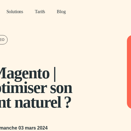
Solutions
Tarifs
Blog
SEO
agento |
imiser son
t naturel ?
manche 03 mars 2024