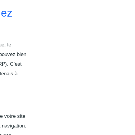
iez
ue, le
 pouvez bien
RP
). C’est
tenais à
 votre site
a navigation.