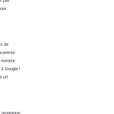
ne pas
pour
rs de
ncentrez-
n nombre
 à Google !
e url
t organique.