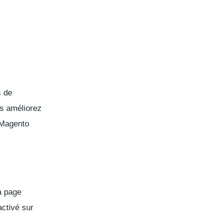
s de
us améliorez
. Magento
a page
activé sur