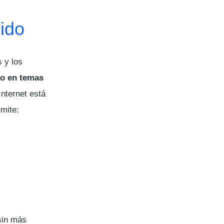
nido
s y los
to en temas
Internet está
mite:
sin más