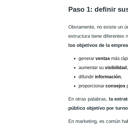
Paso 1: definir su
Obviamente, no existe un ú
estructura tiene diferentes
los objetivos de la empre
generar
ventas
más ráp
aumentar su
visibilidad
,
difundir
información
,
proporcionar
consejos
p
En otras palabras,
la estra
público objetivo por turno
En marketing, es común ha