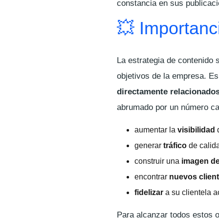
constancia en sus publicac
💥 Importanci
La estrategia de contenido s
objetivos de la empresa. E
directamente relacionados
abrumado por un número cad
aumentar la
visibilidad
d
generar
tráfico
de calida
construir una
imagen d
encontrar
nuevos clien
fidelizar
a su clientela a
Para alcanzar todos estos o