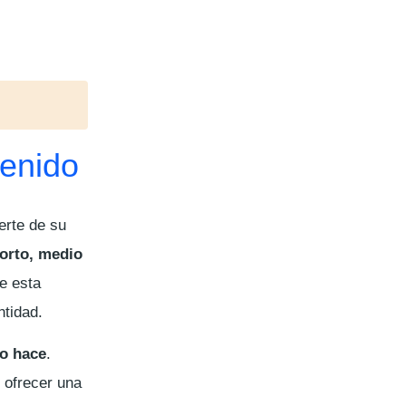
tenido
uerte de su
corto, medio
e esta
ntidad.
lo hace
.
 ofrecer una