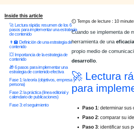
Inside this article
⏲
Temps de lecture : 10 minute
🚀 Lectura rápida: resumen de los 6
pasos para implementar una estrategia
Cuando se implementa de ma
de contenido
herramienta de una
eficaci
👨‍🏫 Definición de una estrategia de
contenido
propio medio de comunicac
💥 Importancia de la estrategia de
contenido
desarrollo
.
🎁 6 pasos para implementar una
estrategia de contenido efectiva
🚀 Lectura r
Fase 1: la teoría (objetivos, empresa y
persona)
para impleme
Fase 2: la práctica (línea editorial y
calendario de publicaciones)
Fase 3: el seguimiento
Paso 1
: determinar sus 
Paso 2
: comparar su id
Paso 3
: identificar sus