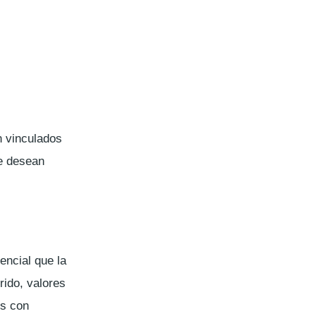
n vinculados
ue desean
encial que la
rido, valores
os con