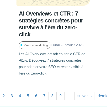
AI Overviews et CTR : 7
stratégies concrètes pour
survivre à l'ère du zero-
click
Lundi 23 février 2026
Content marketing
Les AI Overviews ont fait chuter le CTR de
-61%. Découvrez 7 stratégies concrètes
pour adapter votre SEO et rester visible à
l'ère du zero-click.
2
3
4
5
6
7
8
9
…
suivant ›
derni