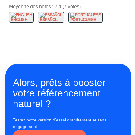
Moyenne des notes :
2.4
(
7
votes)
ENGLISH
ESPAÑOL
PORTUGUESE
Alors, prêts à booster
votre référencement
naturel ?
Testez notre version d'essai gratuitement et sans
engagement.