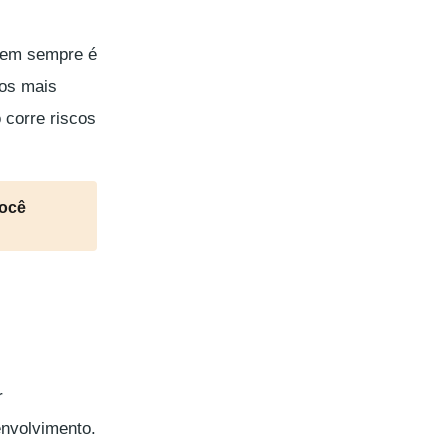
 nem sempre é
dos mais
 corre riscos
você
r
nvolvimento.