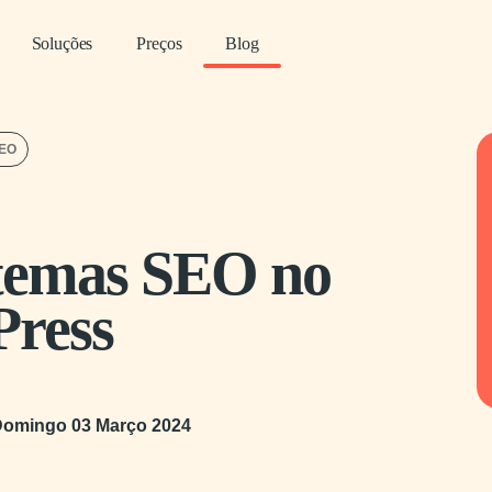
Soluções
Preços
Blog
SEO
 temas SEO no
ress
omingo 03 Março 2024