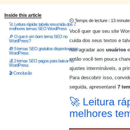
Inside this article
⏲
Temps de lecture : 13 minute
🚀 Leitura rápida: tabela resumida dos 7
melhores temas SEO WordPress
Você quer que seu site Wo
🔎 O que é um bom tema SEO no
cuida dos seus textos e tal
WordPress?
🎁 5 temas SEO gratuitos disponíveis no
não agradar aos
usuários
e
WordPress
então você tem pouca chanc
💰 2 temas SEO pagos para baixar no
WordPress
ajustes intermináveis, a pri
🎬 Conclusão
Para descobrir isso, convi
seguida, apresentarei
7 te
🚀 Leitura rá
melhores te