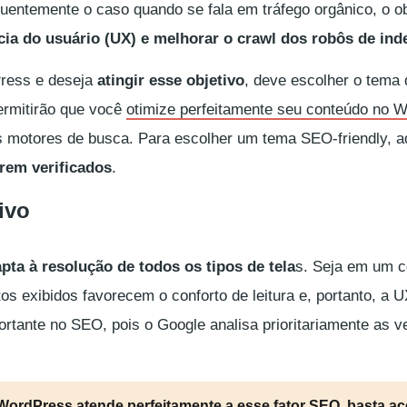
entemente o caso quando se fala em tráfego orgânico, o ob
ncia do usuário (UX) e melhorar o
crawl
dos robôs de ind
ress e deseja
atingir esse objetivo
, deve escolher o tema 
permitirão que você
otimize perfeitamente seu conteúdo no 
os motores de busca. Para escolher um tema
SEO-friendly
, a
erem verificados
.
ivo
pta à resolução de todos os tipos de tela
s. Seja em um c
tos exibidos favorecem o conforto de leitura e, portanto, a U
tante no SEO, pois o Google analisa prioritariamente as v
e WordPress atende perfeitamente a esse
fator SEO
, basta a