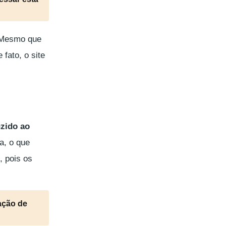
 Mesmo que
fato, o site
uzido ao
a, o que
, pois os
ação de