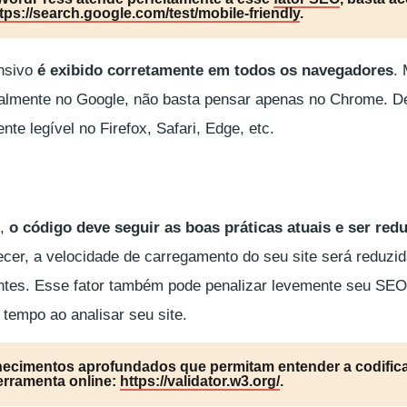
tps://search.google.com/test/mobile-friendly
.
nsivo
é exibido corretamente em todos os navegadores
.
palmente no Google, não basta pensar apenas no Chrome. De 
te legível no Firefox, Safari, Edge, etc.
e,
o código deve seguir as boas práticas atuais e ser red
ecer, a velocidade de carregamento do seu site será reduzid
ntes. Esse fator também pode penalizar levemente seu SEO
tempo ao analisar seu site.
ecimentos aprofundados que permitam entender a codific
ferramenta online:
https://validator.w3.org/
.