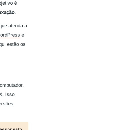
jetivo é
exação
.
que atenda a
WordPress
e
qui estão os
omputador,
X. Isso
ersões
cessar esta