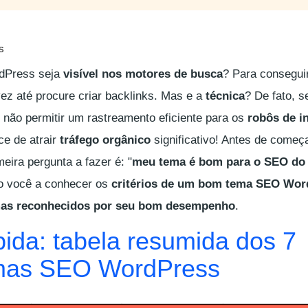
s
rdPress seja
visível nos motores de busca
? Para conseguir
vez até procure criar backlinks. Mas e a
técnica
? De fato, s
 não permitir um rastreamento eficiente para os
robôs de i
e de atrair
tráfego orgânico
significativo! Antes de começa
meira pergunta a fazer é: "
meu tema é bom para o SEO do 
do você a conhecer os
critérios de um bom tema SEO Wor
mas reconhecidos por seu bom desempenho
.
pida: tabela resumida dos 7
mas SEO WordPress