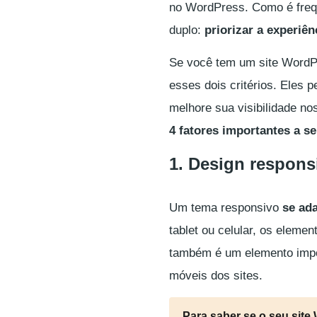
no WordPress. Como é frequ
duplo:
priorizar a experiê
Se você tem um site WordP
esses dois critérios. Eles 
melhore sua visibilidade n
4 fatores importantes a s
1. Design respons
Um tema
responsivo
se ada
tablet ou celular, os elemen
também é um elemento impor
móveis dos sites.
Para saber se o seu sit