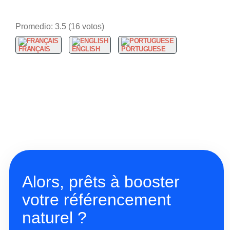
Promedio:
3.5
(
16
votos)
FRANÇAIS
ENGLISH
PORTUGUESE
Alors, prêts à booster
votre référencement
naturel ?