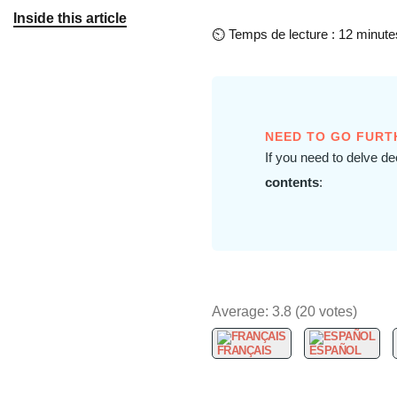
Inside this article
⏲
Temps de lecture : 12 minute
NEED TO GO FURT
If you need to delve d
contents
:
Average:
3.8
(
20
votes)
FRANÇAIS
ESPAÑOL