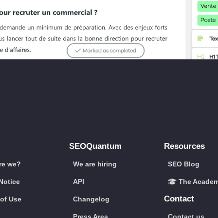
SEOQuantum
Resources
re we?
We are hiring
SEO Blog
Notice
API
The Acade
Contact
of Use
Changelog
Press Area
Contact us