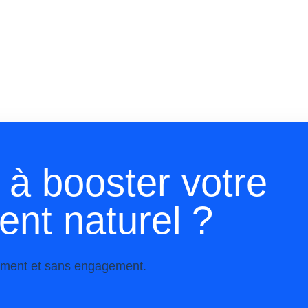
s à booster votre
nt naturel ?
itement et sans engagement.